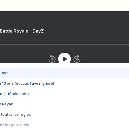
 Battle Royale - DayZ
 DayZ
 a 13 ans (et vous l'avez ignoré)
e (littéralement)
im Rayan
 toutes les règles
s les jeux vidéo