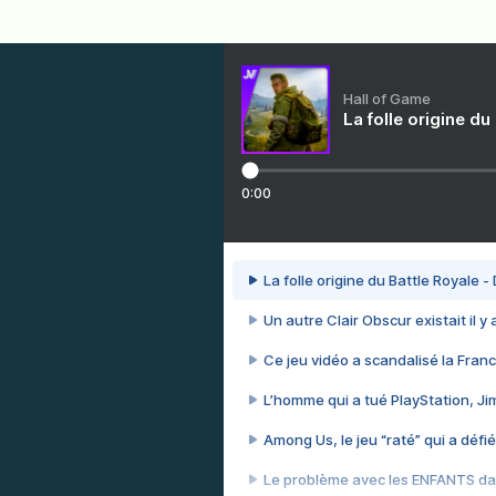
Hall of Game
La folle origine du
0:00
La folle origine du Battle Royale -
Un autre Clair Obscur existait il y
Ce jeu vidéo a scandalisé la Franc
L’homme qui a tué PlayStation, J
Among Us, le jeu “raté” qui a défié
Le problème avec les ENFANTS dan