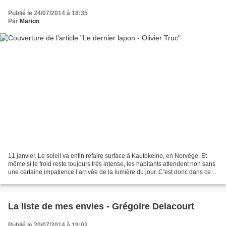
Publié le 24/07/2014 à 18:35
Par
Marion
11 janvier. Le soleil va enfin refaire surface à Kautokeino, en Norvège. Et
même si le froid reste toujours très intense, les habitants attendent non sans
une certaine impatience l’arrivée de la lumière du jour. C’est donc dans ce
climat, en plein territoire...
La liste de mes envies - Grégoire Delacourt
Publié le 20/07/2014 à 19:02