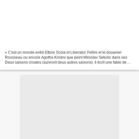
« C'est un monde entre Ettore Scola et Liberator, Fellini et le douanier
Rousseau ou encore Agotha Kristov que peint Miroslav Sekulic dans ses
Deux saisons croates (suivront deux autres saisons). Il écrit une fable de
l'enfance féroce. Un orphelinat imaginaire...