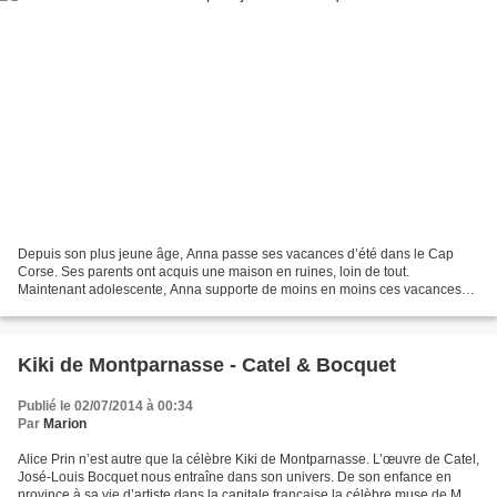
Depuis son plus jeune âge, Anna passe ses vacances d’été dans le Cap
Corse. Ses parents ont acquis une maison en ruines, loin de tout.
Maintenant adolescente, Anna supporte de moins en moins ces vacances
familiales ponctuées de longs repas, de balades...
Kiki de Montparnasse - Catel & Bocquet
Publié le 02/07/2014 à 00:34
Par
Marion
Alice Prin n’est autre que la célèbre Kiki de Montparnasse. L’œuvre de Catel,
José-Louis Bocquet nous entraîne dans son univers. De son enfance en
province à sa vie d’artiste dans la capitale française la célèbre muse de Man