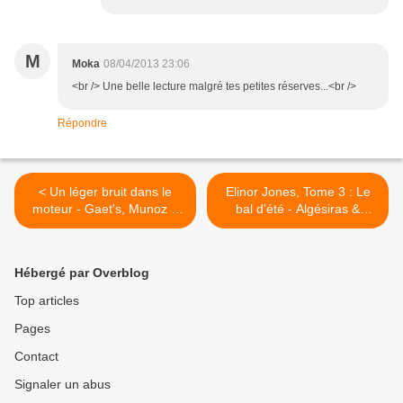
M
Moka
08/04/2013 23:06
<br /> Une belle lecture malgré tes petites réserves...<br />
Répondre
< Un léger bruit dans le
Elinor Jones, Tome 3 : Le
moteur - Gaet's, Munoz &
bal d'été - Algésiras &
Luciani
Aurore >
Hébergé par Overblog
Top articles
Pages
Contact
Signaler un abus