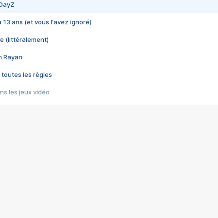
 DayZ
 a 13 ans (et vous l'avez ignoré)
e (littéralement)
im Rayan
 toutes les règles
s les jeux vidéo
us choquant de Rockstar ? - Le scandale BULLY
e plus moche de Steam
du RÊVE tourne au CAUCHEMAR
pendant 8 heures
it… à tort
umiliés par un jeu vidéo
ire - Final Fantasy 8