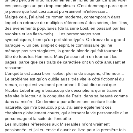
un peu perdu le fil du raisonnement et j’ai eu tendance à survoler
ces passages un peu trop complexes. C’est dommage parce que
je pense que tout ceci aurait pu vraiment m’intéresser…
Malgré cela, j’ai aimé ce roman moderne, contemporain dans
lequel on retrouve de multiples références à des séries, des films,
des évènements populaires (de la série Lost, en passant par les
sudokus et les flash-mob)… Les personnages sont
sympathiques, bien qu’un poil stéréotypés. On trouve le « grand
baraqué », un peu simplet d’esprit, le commissaire qui ne
ménage pas ses stagiaires, la grande blonde qui fait tourner la
tête de tous les Hommes. Mais j’ai souri et ri en tournant les
pages, parce que ces traits de caractère ont un côté amusant et
rassurant.
L’enquête est aussi bien ficelée, pleine de suspens, d’humour…
Le problème est qu’on oublie aussi très vite le côté fictionnel du
roman, ce qui est vraiment perturbant. Il faut dire aussi que
Nicolas Lebel intègre beaucoup de descriptions qui entraînent
très vite le lecteur à la conquête de Paris, dans sa beauté comme
dans sa misère. Ce dernier a par ailleurs une écriture fluide,
naturelle, qui m’a beaucoup plu. J’ai aimé également ces
chapitres globalement courts, qui alternent la vie personnelle d’un
personnage et la suite de l’enquête.
Les multiples références aux Misérables m’ont vraiment
passionnée, et j’ai eu envie d’ouvrir ce livre pour la première fois