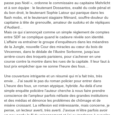
passe pas Noël », ordonne le commissaire au capitaine Mehrlicht
et à son équipe : le lieutenant Dossantos, exalté du code pénal et
du bon droit, le lieutenant Sophie Latour qui panique dans les
flash mobs, et le lieutenant stagiaire Ménard, souffre-douleur du
capitaine à tête de grenouille, amateur de sudoku et de répliques
d’Audiard...
Mais ce qui s’annonçait comme un simple règlement de comptes
entre SDF se complique quand le cadavre révèle son identité.
L’affaire va entraîner le groupe d’enquêteurs dans les méandres
de la Jungle, nouvelle Cour des miracles au cœur du bois de
Vincennes, dans le dédale de l’illustre Sorbonne, jusqu’aux
arrière-cours des troquets parisiens, pour s’achever en une
course contre la montre dans les rues de la capitale. Il leur faut à
tout prix empêcher que ne sonne l’heure des fous…
Une couverture intrigante et un résumé qui m’a fait très, très
envie… J’ai sauté le pas du roman policier pour entrer dans
L’heure des fous, un roman atypique, hybride. Au-delà d’une
simple enquête policière l’auteur cherche à nous faire prendre
conscience de l’ampleur parfois néfaste des grandes institutions
et des médias et dénonce les problèmes de chômage et de
misère croissant. La réflexion est intéressante, mais concerne, je
pense, un lecteur averti, très averti. J’avoue m’être parfois avoir