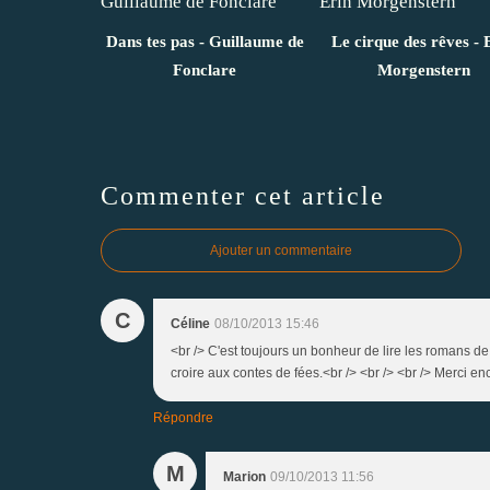
Dans tes pas - Guillaume de
Le cirque des rêves - 
Fonclare
Morgenstern
Commenter cet article
Ajouter un commentaire
C
Céline
08/10/2013 15:46
<br /> C'est toujours un bonheur de lire les romans de
croire aux contes de fées.<br /> <br /> <br /> Merci enc
Répondre
M
Marion
09/10/2013 11:56