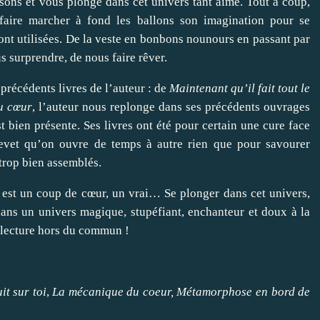
sons et vous plonge dans cet univers tant aimé. Tout à coup,
faire marcher à fond les ballons son imagination pour se
ont utilisées. De la veste en bonbons nounours en passant par
us surprendre, de nous faire rêver.
précédents livres de l’auteur : de
Maintenant qu’il fait tout le
u cœur
, l’auteur nous replonge dans ses précédents ouvrages
st bien présente. Ses livres ont été pour certain une cure face
hevet qu’on ouvre de temps à autre rien que pour savourer
trop bien assemblés.
est un coup de cœur, un vrai… Se plonger dans cet univers,
dans un univers magique, stupéfiant, enchanteur et doux à la
lecture hors du commun !
it sur toi
,
La mécanique du coeur
,
Métamorphose en bord de