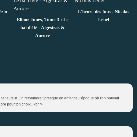
Erin
L'heure des fous - Nicolas
Elinor Jones, Tome 3 : Le
Lebel
bal d'été - Algésiras &
Aurore
 cet auteur. On retomberait presque en enfance, l'époque où l'on pouvait
ore pour ton choix...<br />