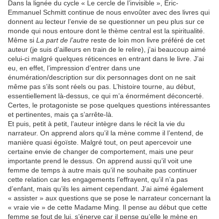
Dans la lignée du cycle « Le cercle de l’invisible », Eric-
Emmanuel Schmitt continue de nous envoûter avec des livres qui
donnent au lecteur l’envie de se questionner un peu plus sur ce
monde qui nous entoure dont le thème central est la spiritualité.
Même si
La part de l’autre
reste de loin mon livre préféré de cet
auteur (je suis d’ailleurs en train de le relire), j’ai beaucoup aimé
celui-ci malgré quelques réticences en entrant dans le livre. J’ai
eu, en effet, l’impression d’entrer dans une
énumération/description sur dix personnages dont on ne sait
même pas s’ils sont réels ou pas. L’histoire tourne, au début,
essentiellement là-dessus, ce qui m’a énormément déconcerté.
Certes, le protagoniste se pose quelques questions intéressantes
et pertinentes, mais ça s’arrête-là.
Et puis, petit à petit, l’auteur intègre dans le récit la vie du
narrateur. On apprend alors qu’il la mène comme il l’entend, de
manière quasi égoïste. Malgré tout, on peut apercevoir une
certaine envie de changer de comportement, mais une peur
importante prend le dessus. On apprend aussi qu’il voit une
femme de temps à autre mais qu’il ne souhaite pas continuer
cette relation car les engagements l’effrayent, qu’il n’a pas
d’enfant, mais qu’ils les aiment cependant. J’ai aimé également
« assister » aux questions que se pose le narrateur concernant la
« vraie vie » de cette Madame Ming. Il pense au début que cette
femme se fout de lui, s’énerve car il pense qu’elle le mène en