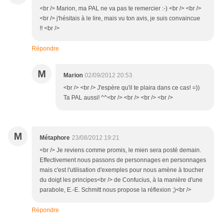
<br /> Marion, ma PAL ne va pas te remercier :-) <br /> <br />
<br /> j'hésitais à le lire, mais vu ton avis, je suis convaincue
!! <br />
Répondre
M
Marion
02/09/2012 20:53
<br /> <br /> J'espère qu'il te plaira dans ce cas! =))
Ta PAL aussi! ^^<br /> <br /> <br /> <br />
M
Métaphore
23/08/2012 19:21
<br /> Je reviens comme promis, le mien sera posté demain.
Effectivement nous passons de personnages en personnages
mais c'est l'utilisation d'exemples pour nous amène à toucher
du doigt les principes<br /> de Confucius, à la manière d'une
parabole, E.-E. Schmitt nous propose la réflexion ;)<br />
Répondre