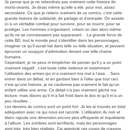
Je pense que je ne retiendrais pas vraiment cette histoire de
morts-vivants. Je dirais même qu’elle a été, pour moi, assez
secondaire. Ce que je retiens vraiment de ce comics, c’est cette
grande histoire de solidarité, de partage et d’entraide. On assiste
ici à un véritable combat pour survivre, pour se nourrir, pour se
protéger. Les hommes s’organisent, créent un clan alors même
qu’ils ne se connaissaient pas auparavant… La grande force de
cette BD, tout le monde peut s’identifier dans les personnages,
imaginer ce qu’il aurait fait dans telle ou telle situation, et peuvent
éprouver un soupçon d’admiration devant une telle chaîne
humaine.
Cependant, je ne peux m’empêcher de penser qu’il y a un point
vraiment négatif ; c’est toute cette violence et notamment
l’utilisation des armes qui m’a vraiment mis mal à l’aise… Sans
entrer dans un débat, et en gardant bien à l’idée que tout ceci
n’est qu’une histoire, je ne cautionne pas vraiment le fait qu’un
enfant utilise une arme. Ce détail n’a pas vraiment gâché ma
lecture, mais disons qu’il m’a fait froid dans le dos et qu’il m’a un
peu révoltée…
Les dessins du comics sont un point fort. Je les ai trouvés en total
adéquation avec ce qui nous est raconté. L’utilisation du noir et
blanc rajoute une dimension encore plus effrayante et inquiétante
à l’album. Les zombies sont terrifiants, mais les personnages
sont très, très bien réalisés. J’ai apprécié ces coups de crayons