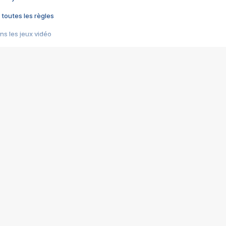
 toutes les règles
s les jeux vidéo
us choquant de Rockstar ? - Le scandale BULLY
e plus moche de Steam
du RÊVE tourne au CAUCHEMAR
pendant 8 heures
it… à tort
umiliés par un jeu vidéo
ire - Final Fantasy 8
ti un empire - Age of Empires
story DOFUS
tard, il crée l'un des pires jeux de tous les temps, MindsEye.