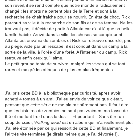
son réveil, il se rend compte que notre monde a radicalement
changé : les morts ne partent plus de la Terre et sont à la
recherche de chair fraiche pour se nourrir. En état de choc, Rick
parcourt sa ville à la recherche de son fils et de sa femme. Ne les
trouvant pas, il décide de partir à Atlanta car c’est là que sa belle-
famille habite. Arrivé dans la ville, les choses se compliquent…
Atlanta est envahie de zombies et Rick se retrouve encerclé, pris
au piège. Aidé par un rescapé, il est conduit dans un camp à la
sortie de la ville, à l’orée d’une forêt. A l’intérieur du camp, Rick
retrouve enfin ceux qu’il aime.
Le petit groupe tente de survivre, malgré les vivres qui se font
rares et malgré les attaques de plus en plus fréquentes…
J’ai pris cette BD à la bibliothèque par curiosité, après avoir
acheté 4 tomes à un ami. J’ai eu envie de voir ce que c’était,
pensant que cette série ne me plairait sûrement pas. Il faut dire
que les histoires de zombies ne sont pas vraiment ma tasse de
thé et me font froid dans le dos … Et pourtant... Sans être un
coup de cœur,
Walking dead
est un album qui m’a réellement plu.
J’ai été étonnée par ce qui ressort de cette BD et finalement, je
l’ai très vite terminée (je dirais même que je l’ai dévorée !).