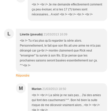
<br /> <br /> Je me demande effectivement comment
ça peu évoluer, et si les 17 (?) tomes sont
nécessaires... A voir! <br /> <br /> <br /> <br />
L
Linette (pseudo)
21/03/2013 16:09
<br /> Tu n'as plus qu'à regarder la série alors.
Personnellement, le fait que son fils ait une arme ne m'a pas
dérangé car ça<br /> montre clairement que Rick veut
"enseigner" la survie à son fils. Et je pense que les
prochaines saisons seront basées essentiellement sur ça.
^^<br />
Répondre
M
Marion
21/03/2013 18:50
<br /> <br /> La série je ne sais pas... J'ai des amies
qui font des cauchemars! ^^. Bon hé bien la suite
risque de me décevoir vraiment alors...<br /> <br />
<br /> <br />