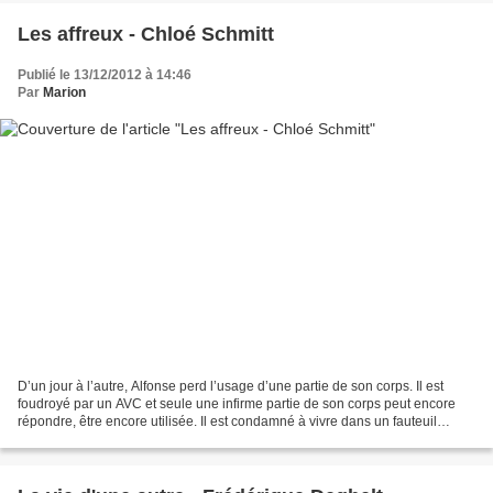
Les affreux - Chloé Schmitt
Publié le 13/12/2012 à 14:46
Par
Marion
D’un jour à l’autre, Alfonse perd l’usage d’une partie de son corps. Il est
foudroyé par un AVC et seule une infirme partie de son corps peut encore
répondre, être encore utilisée. Il est condamné à vivre dans un fauteuil
roulant, duquel il ne peut pas...