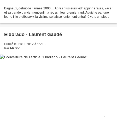
Bagneux, début de l’année 2006… Après plusieurs kidnappings ratés, Yacef
et sa bande parviennent enfin à réussir leur premier rapt. Aguiché par une
jeune fille plutôt sexy, la victime se laisse lentement entraîné vers un piège
dont il n’en sortira pas...
Eldorado - Laurent Gaudé
Publié le 21/10/2012 à 15:03
Par
Marion