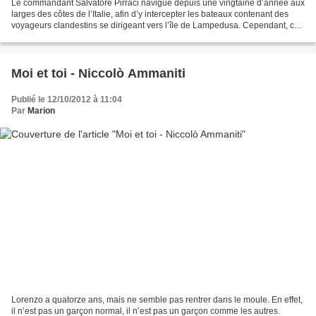
Le commandant Salvatore Pirraci navigue depuis une vingtaine d’année aux
larges des côtes de l’Italie, afin d’y intercepter les bateaux contenant des
voyageurs clandestins se dirigeant vers l’île de Lampedusa. Cependant, ce
travail le pèse de plus en...
Moi et toi - Niccolò Ammaniti
Publié le 12/10/2012 à 11:04
Par
Marion
Lorenzo a quatorze ans, mais ne semble pas rentrer dans le moule. En effet,
il n’est pas un garçon normal, il n’est pas un garçon comme les autres.