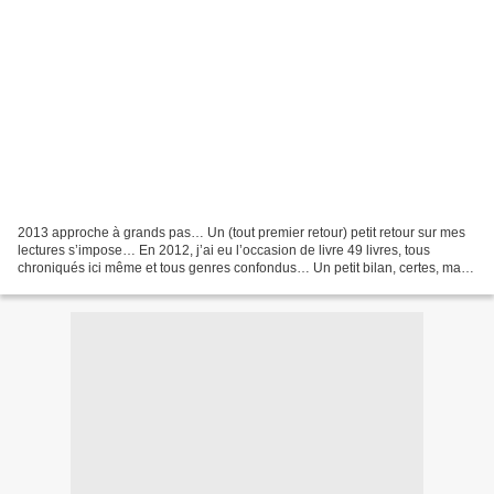
2013 approche à grands pas… Un (tout premier retour) petit retour sur mes
lectures s’impose… En 2012, j’ai eu l’occasion de livre 49 livres, tous
chroniqués ici même et tous genres confondus… Un petit bilan, certes, mais
dont je suis assez fière, car...