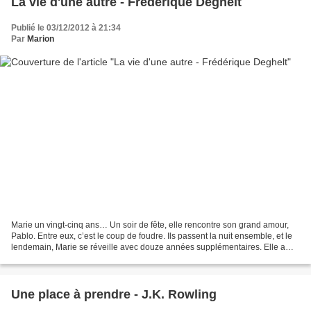
La vie d'une autre - Frédérique Deghelt
Publié le 03/12/2012 à 21:34
Par
Marion
Marie un vingt-cinq ans… Un soir de fête, elle rencontre son grand amour,
Pablo. Entre eux, c’est le coup de foudre. Ils passent la nuit ensemble, et le
lendemain, Marie se réveille avec douze années supplémentaires. Elle a
trente-sept ans, elle ne souvient...
Une place à prendre - J.K. Rowling