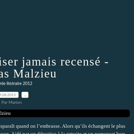
iser jamais recensé -
as Malzieu
ée littéraire 2012
9.08.2013
…
Par Marion
isparaît quand on l’embrasse. Alors qu’ils échangent le plus
 coup. Aidé par un détective à la retraite et un perroquet hors